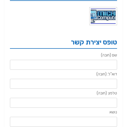
טופס יצירת קשר
שם (חובה)
דוא"ל: (חובה)
טלפון: (חובה)
נושא