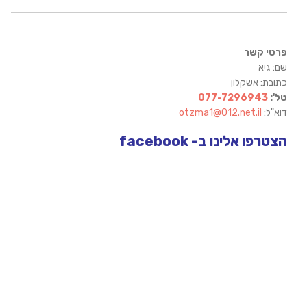
פרטי קשר
שם: גיא
כתובת: אשקלון
טל':
077-7296943
דוא"ל:
otzma1@012.net.il
הצטרפו אלינו ב- facebook