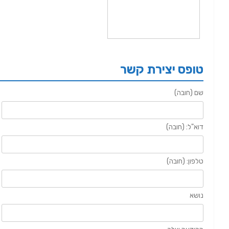
טופס יצירת קשר
שם (חובה)
דוא"ל: (חובה)
טלפון: (חובה)
נושא