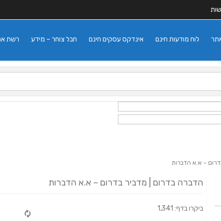
שות
אתר
לוח מודעות חינם
אינדקס עסקים חינם
חבל צוחר – מידע
רשת אתרי
דרום – א.א הדברות
הדברה בדרום | מדביר בדרום – א.א הדברות
ביקרו בדף: 1,341