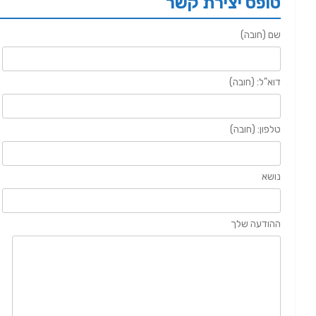
טופס יצירת קשר
שם (חובה)
דוא"ל: (חובה)
טלפון: (חובה)
נושא
ההודעה שלך