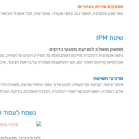
מספקים שירות באזורים:
באר שבע והסביבה, תושבי נגב צפוני ומערבי, עוטף עזה, חבל אשכול והבשור, 
שיטת IPM
ממשק משולב למניעת מפגעי נזיקים
גישה אקולוגית להדברת מזיקים המתבססת על המידע הקיים על המזיק, סב
אוכלוסיות מזיקים לאורך זמן, תוך התחשבות ושמירה על בריאות הציבור, איכ
מרכיבי השיטה
איתור וניטור, קביעת סף פעולה, תכנון ארוך טווח, טיפולי מניעה, משיכה ול
אדם, הסברה, יישום חכם של חומרי ההדברה, הדברה משולבת, בדיקת הצלחה
נשמח לעמוד 
להדברה מוצלחת