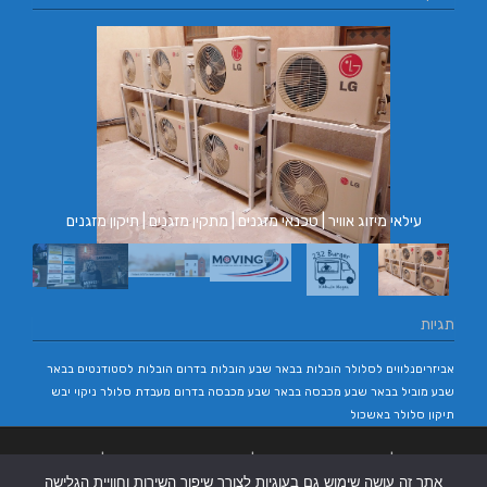
ם | תיקון מזגנים
בורגר באשכול | בורגר 232 | Burger 232 | בורגר בר
תגיות
אביזריםנלווים לסלולר
הובלות בבאר שבע
הובלות בדרום
הובלות לסטודנטים בבאר
שבע
מוביל בבאר שבע
מכבסה בבאר שבע
מכבסה בדרום
מעבדת סלולר
ניקוי יבש
תיקון סלולר באשכול
בניית אתרים
|
בניית אתרים באר שבע
|
בניית אתרים בבאר שבע
|
קידום אתרים
אתר זה עושה שימוש גם בעוגיות לצורך שיפור השירות וחוויית הגלישה
בבאר שבע
|