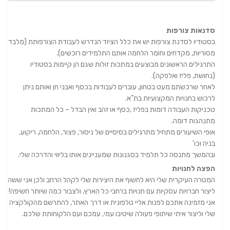
סדנאות צורפות
בסטודיו לסדנת צורפות יש את כלל הציוד הנדרש לעבודת הצורפותת (מלבד
מסוריות, מקדחים וחומר הלחמה אותם התלמידים רוכשים).
התרגילים הראשונים מבוצעים במתכות זולות שגם הן קיימות בסטודיו
(נחושת, פליז ואלפקה).
לאחר שרכשתם מעט בטחון, עוברים לעבודות בכסף ואבני חן ואותם ניתן
לרכוש בחנויות המקצועיות בת"א.
טכניקות העבודה דומות בפליז ,כסף או זהב ואין הבדל – כל המתכות
מתנהגות דומה.
אופי השיעורים מתחיל מתרגילים בסיסיים של ניסור, פצור, הלחמה, ריקוע,
בניה וכו'
ובהמשך מתנסה כל תלמיד בסגנונות שמעניינים אותו בליווי והדרכה שלי.
הפצה לחנויות
המטרה העיקרית שלי היא לחשוף את היצירות שלי לקהל הרחב ולכן אני ששה
ליצור חברויות עסקיות עם חנויות ברחבי כל הארץ, ולצבור כמה שיותר חשיפה!
אני מזמינה אתכם לפנות אליי טלפונית או דרך האתר, להתרשם מהקולקציה
שלי וליצור איתי שיתופי פעולה שיטיבו עמי, עמכם ועם הלקוחותת שלכם.