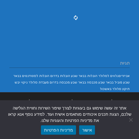
תגיות
אביזריםנלווים לסלולר
הובלות בבאר שבע
הובלות בדרום
הובלות לסטודנטים בבאר
שבע
מוביל בבאר שבע
מכבסה בבאר שבע
מכבסה בדרום
מעבדת סלולר
ניקוי יבש
תיקון סלולר באשכול
בניית אתרים
|
בניית אתרים באר שבע
|
בניית אתרים בבאר שבע
|
קידום אתרים
אתר זה עושה שימוש גם בעוגיות לצורך שיפור השירות וחוויית הגלישה
בבאר שבע
|
שלכם, הצגת תכנים איכותיים מותאמים אישית ועוד. למידע נוסף אנא קראו
את מדיניות הפרטיות והעוגיות שלנו.
אישור
מדיניות הפרטיות