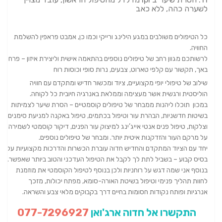
לשערה כהה, ללא כאב
כל הטיפולים משולבים במגע הילינג ורייקי וכמו כן, אמבט פראפין להשלמת
החוויה.
לרשותכם מגוון רחב של טיפולים נוספים בהתאמה אישית וליצירת איזון – פרחי
באך, תקשור עם קלפי טארוט, צבעים, נרות סופי וכוסות רוח
שילוב של טיפולי יופי מקצועיים, ציוד ומכשור חדיש ומתקדם עם חוויה
הוליסטית ורגשית אשר מעצימה וממלאת באנרגיה חיובית כל לקוחה. ​
במכון תוכלו ליהנות ממבחר של טיפולים קוסמטיים – הסרת שיער לצמיתות
בשיטות חדשניות, הבהרת עור וטיפול בכתמים, טיפול באקנה למניעת סימנים
וצלקות, טיפול פנים אנטי אייג’ינג למיצוק עור הפנים, דיקור קוסמטי לשמירה
על מרקם העור והזדקנות איטית יותר. ומבחר של טיפולים נוספים.
יחד עם הציוד המתקדם והחדיש חדוה עוברת הכשרות והדרכות מקצועיות על
בסיס קבוע – בשביל לתת לך לקבל את הטיפול העדכני והטוב ביותר שאפשר.
בנוסף אני שמה דגש על רוחניות ולכן בנוסף לטיפול הקוסמטי את מוזמנת
לחוות תהליך פנימי וטיפול בשיטת האורה-סומא, מפתח יכולות, מזכך
אנרגיות ופותח נקודות חסומות בחיים דרך בקבוקים מלאי צבע והשראה.
התקשרו אל חדוה ארג'ואן
077-7296927