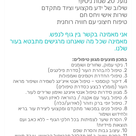
מעל 20 שנות ניסיון!
שילוב של ידע מקצועי וציוד מתקדם
שירות אישי ויחס חם
טיפוח חיצוני עם חוויה רוחנית
אני מאמינה בקשר בין גוף לנפש.
מאמינה שכל מה שאנחנו מרגישים מתבטא בעור
שלנו.
במכון מוצעים מגוון טיפולים:
1. ניקוי עמוק, שחורים ושומנים
2. טיפול להבהרת העור (סדרת פילינגים)
3. טיפולי החדרת ויטמינים ואמפולות
4. דיקור קוסמטי – טיפול אנטי אייג׳ינג לשמירה ושיפור מראה
העור (מומלץ לבצע כסדרת טיפולים)
5. מגוון סידרות טיפול אנטי אייגינג ואימון שרירים לעור.
6. טיפול בעור עם אקנה / בהוראה לאיזון העור
7. טיפול יופי ברק וזוהר (לאירוע/כלה)
8. טיפול פנים במכשור מתקדם ומקצועי ליצירת עור בריא
ולחידוש ושימור
9. הסרת שיער לצמיתות בכל חלקי הגוף – ללא כאב ועם
תוצאות מיידיות!
10. עיצוב גבות והסרת שפם
11. הסרת שיער ב ipl מדלדל מהטיפול הראשון, עובד מצויין