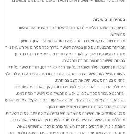
הסרת שיער בשעווה – השיטה אהובה ויעילה שאנשים רבים משתמשים בה.
במהירות וביעילות
בדיוק כמו הצמד מילים – “במהירות וביעלות” כך מסירים את השעווה
מהשורש.
מורחים שכבה דקה ואחידה מהשעווה המומסת על עור הגוף החשוף.
המריחה מתבצעת עם כיוון צמיחת השיער. בדרך כלל מניחים על השעווה נייר
מיוחד המגיע עם השעווה, ולאחר כמה שניות מושכים את הבד נגד כיוון
צמיחת השיער בתנועה מהירה והחלטית.
שיטה זו נחשבת יעילה ושומרת על עור חלק לאורך זמן. הורדת שיער על ידי
שעווה מוציאה את השערה כבר מהשורש ובכך גורמת לשערה עצמה להיחלש
ולהאיט בצורה משמעותית את קצב צמיחתה.
בתחילת הדרך יש להסיר שיער לעיתים תכופות, אך לאחר כמה חודשים
,ובהחלט כעבור מספר שנים יש אנשים המעידים כי השיער צומח לאט.
ויש להסירו רק אחת לשלושה עד חמישה שבועות. כמובן שקצב צמיחת השיער
שונה בין אדם לאדם וגם שונה באזורים שונים בגוף.
מפני שמורידים את השערה מהשורש, היא נהיית שקופה יותר, כמות השערות
מדוללות יותר, השערה נהיית עדינה יותר ולעיתים אף לא רואים אותה כלל.
לעומת גילוח, או קרמים להסרת השיער גורמים לכך, שהשורש נשאר,
מתחזק, נהיה שחור יותר, הנקבוביות מתרחבות והשערה עצמה בולטת יותר