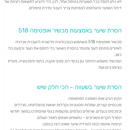
לא ניתן לטפל בכל השערות בטיפול אחד, לכן, כדי להגיע לתוצאות רצויות של
דילול השיער והיעלמותו לצמיתות צריך לעבור סדרת טיפולים.
הסרת שיער באמצעות מכשיר אופטימה 518
מכשיר אופטימה 518 משתמש בטכנולוגיה חדשנית להעברת אנרגיה
לאזורים מתחת לעור ומטפל בהסרת השיער בלי לחמם את העור וכמעט בלי
כאב.
המכשיר משמש לטיפול גם בנימי דם, פצעי אקנה, כתמי פימנטציה, פטרת
בציפורניים ועוד.
הסרת שיער בשעווה – הכי חלק שיש
הקיץ הגיע ואתו האופנה המתאימה.
מכנסיים קצרים, שמלות ססגוניות וקלילות יוצאות מהמלתחה, סנדלים
וכפכפים ננעלים, שרוולים נעלמים ,ומקומות בגוף שהסתרנו במשך חודשי
החורף הקרים והארוכים – נחשפים ויוצאים לאוויר העולם.
קיימות שיטות רבות להורדת שיער שאינו רצוי בגופנו.